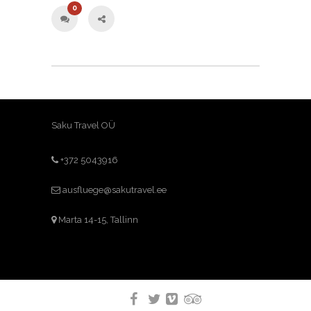
0
Saku Travel OÜ
+372 5043916
ausfluege@sakutravel.ee
Marta 14-15, Tallinn